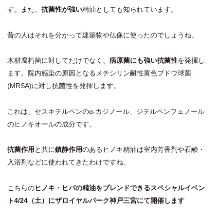
す。また、
抗菌性が強い
精油としても知られています。
昔の人はそれを分かって建築物や仏像に使ったのでしょうね。
木材腐朽菌に対してだけでなく、
病原菌にも強い抗菌性
を発揮し
ます。院内感染の原因となるメチシリン耐性黄色ブドウ球菌
(MRSA)に対し抗菌性を発揮します。
これは、セスキテルペンのα-カジノール、ジテルペンフェノール
のヒノキオールの成分です。
抗菌作用
と共に
鎮静作用
のあるヒノキ精油は室内芳香剤や石鹸・
入浴剤などに使われてきたわけですね。
こちらの
ヒノキ・ヒバの精油をブレンドできるスペシャルイベン
ト4/24（土）にザロイヤルパーク神戸三宮にて開催します